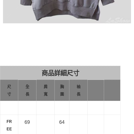
商品詳細尺寸
尺
全
肩
胸
袖
寸
長
寬
圍
長
FR
69
64
EE