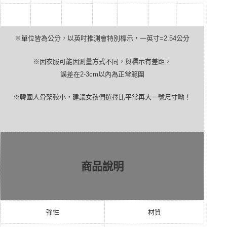
※單位皆為公分，以英吋推測會特別標示，一英寸
=2.54
公分
※因衣服可能因測量方式不同，與標示有差距，
誤差在
2-3cm
以內為正常範圍
※韓國人骨架較小，建議女孩們選擇比平常再大一號尺寸呦！
商品說明
彈性
材質