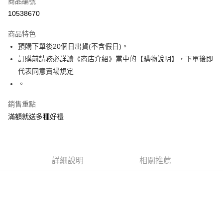
商品編號
ATM付款
10538670
運送方式
商品特色
預購下單後20個日出貨(不含假日)。
付款後全家取貨.
訂購前請務必詳讀《商店介紹》當中的【購物說明】，下單後即
每筆NT$130，滿NT$599(含以上)免運費
代表同意賣場規定
付款後7-11取貨.
。
每筆NT$130，滿NT$599(含以上)免運費
銷售重點
宅配
滿額就送多種好禮
每筆NT$130，滿NT$599(含以上)免運費
詳細說明
相關推薦