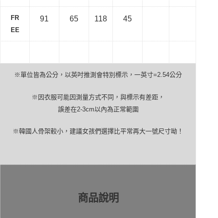
FR
91
65
118
45
EE
※單位皆為公分，以英吋推測會特別標示，一英寸
=2.54
公分
※因衣服可能因測量方式不同，與標示有差距，
誤差在
2-3cm
以內為正常範圍
※韓國人骨架較小，建議女孩們選擇比平常再大一號尺寸呦！
商品說明