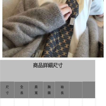
商品詳細尺寸
尺
全
肩
胸
袖
寸
長
寬
圍
長