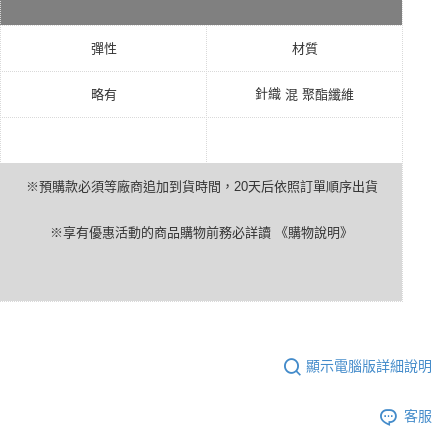
彈性
材質
針織
略有
混
聚酯纖維
※預購款必須等廠商追加到貨時間，
20
天后依照訂單順序出貨
※享有優惠活動的商品購物前務必詳讀
《購物說明》
顯示電腦版詳細說明
客服