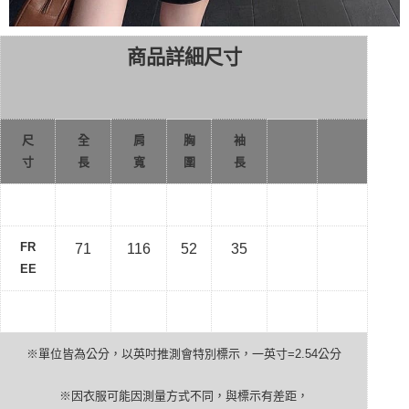
商品詳細尺寸
尺
全
肩
胸
袖
寸
長
寬
圍
長
FR
71
116
52
35
EE
※單位皆為公分，以英吋推測會特別標示，一英寸
=2.54
公分
※因衣服可能因測量方式不同，與標示有差距，