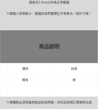
誤差在
2-3cm
以內為正常範圍
※韓國人骨架較小，建議女孩們選擇比平常再大一號尺寸呦！
商品說明
彈性
材質
略有
棉
※預購款必須等廠商追加到貨時間，
20
天后依照訂單順序出貨