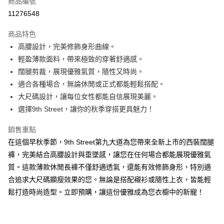
商品編號
超商取貨付款
11276548
ATM付款
商品特色
高腰設計，完美修飾身形曲線。
運送方式
輕盈薄款面料，帶來極致的穿著舒適感。
全家取貨付款
闊腿剪裁，展現優雅氣質，隨性又時尚。
每筆NT$130，滿NT$599(含以上)免運費
適合各種場合，無論休閒或正式都能輕鬆搭配。
大尺碼設計，讓每位女性都能自信展現美麗。
付款後全家取貨.
選擇9th Street，讓你的秋季穿搭更具魅力！
每筆NT$130，滿NT$599(含以上)免運費
銷售重點
7-11取貨付款
在這個早秋季節，9th Street第九大道為您帶來全新上市的西裝闊腿
每筆NT$130，滿NT$599(含以上)免運費
褲，完美結合高腰設計與垂墜感，讓您在任何場合都能展現優雅氣
付款後7-11取貨.
質。這款薄款休閒長褲不僅舒適透氣，還能有效修飾身形，特別適
每筆NT$130，滿NT$599(含以上)免運費
合追求大尺碼顯瘦效果的您。無論是搭配襯衫或隨性上衣，皆能輕
鬆打造時尚造型。立即預購，讓這份優雅成為您衣櫥中的新寵！
宅配
每筆NT$130，滿NT$599(含以上)免運費