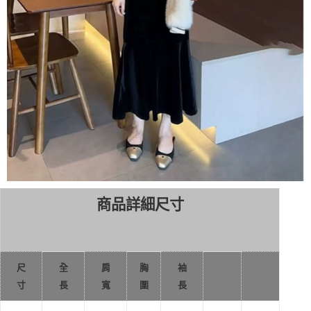
商品詳細尺寸
尺
全
肩
胸
袖
寸
長
寬
圍
長