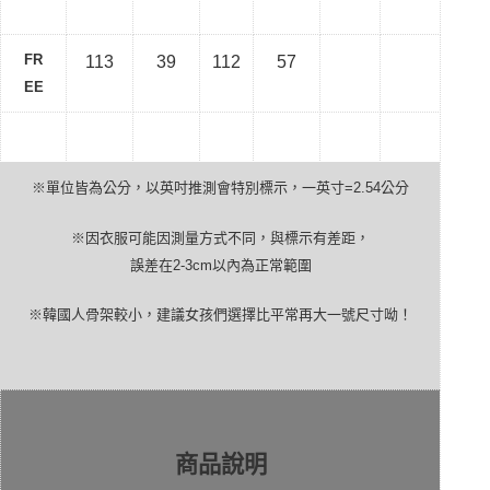
FR
113
39
112
57
EE
※單位皆為公分，以英吋推測會特別標示，一英寸
=2.54
公分
※因衣服可能因測量方式不同，與標示有差距，
誤差在
2-3cm
以內為正常範圍
※韓國人骨架較小，建議女孩們選擇比平常再大一號尺寸呦！
商品說明