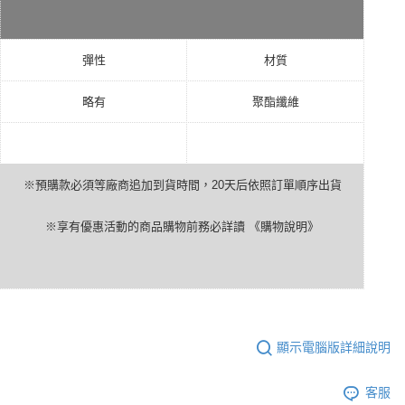
彈性
材質
略有
聚酯纖維
※預購款必須等廠商追加到貨時間，
20
天后依照訂單順序出貨
※享有優惠活動的商品購物前務必詳讀
《購物說明》
顯示電腦版詳細說明
客服