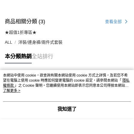
商品相關分類 (3)
查看全部
★超值1折專區★
ALL
洋裝/連身褲/兩件式套裝
本分類熱銷
全站排行
本網站中使用 cookie，欲查詢有關本網站使用 cookie 方式之詳情，及若您不希
熱門標籤
望在電腦上使用 cookie 時應如何變更電腦的 cookie 設定，請參閱本網站「
隱私
權條款
」之 Cookie 聲明。您繼續使用本網站即表示您同意本公司得按本網站使
用條款之 Cookie 聲明使用 cookie。
了解更多 >
我知道了