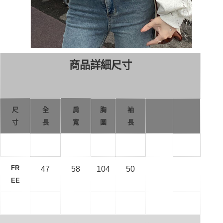
商品詳細尺寸
尺
全
肩
胸
袖
寸
長
寬
圍
長
FR
47
58
104
50
EE