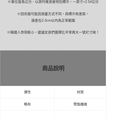
※單位皆為公分，以英吋推測會特別標示，一英寸
=2.54
公分
※因衣服可能因測量方式不同，與標示有差距，
誤差在
2-3cm
以內為正常範圍
※韓國人骨架較小，建議女孩們選擇比平常再大一號尺寸呦！
商品說明
彈性
材質
略有
聚酯纖維