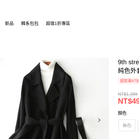
新品
韓系包包
超值1折專區
9th 
純色外
超取滿NT$
NT$1,399
NT$4
顏色
黑色