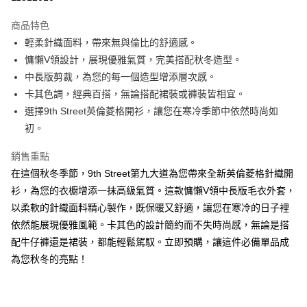
ATM付款
商品特色
輕柔針織面料，帶來無與倫比的舒適感。
運送方式
慵懶V領設計，展現優雅氣質，完美搭配秋冬造型。
全家取貨付款
中長版剪裁，為您的每一個造型增添層次感。
每筆NT$130，滿NT$599(含以上)免運費
卡其色調，經典百搭，無論搭配裙裝或褲裝皆相宜。
選擇9th Street英倫菱格開衫，讓您在寒冷季節中依然時尚如
付款後全家取貨.
初。
每筆NT$130，滿NT$599(含以上)免運費
銷售重點
7-11取貨付款
在這個秋冬季節，9th Street第九大道為您帶來全新英倫菱格針織開
每筆NT$130，滿NT$599(含以上)免運費
衫，為您的衣櫥增添一抹高級氣質。這款慵懶V領中長版毛衣外套，
付款後7-11取貨.
以柔軟的針織面料精心製作，既保暖又舒適，讓您在寒冷的日子裡
每筆NT$130，滿NT$599(含以上)免運費
依然能展現優雅風範。卡其色的設計簡約而不失時尚感，無論是搭
配牛仔褲還是裙裝，都能輕鬆駕馭。立即預購，讓這件必備單品成
宅配
為您秋冬的亮點！
每筆NT$130，滿NT$599(含以上)免運費