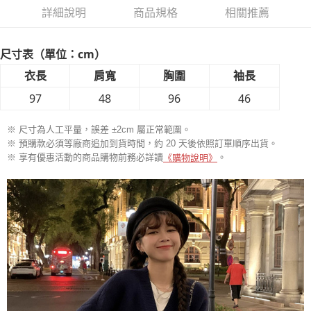
詳細說明
商品規格
相關推薦
尺寸表（單位：cm）
衣長
肩寬
胸圍
袖長
97
48
96
46
※ 尺寸為人工平量，誤差 ±2cm 屬正常範圍。
※ 預購款必須等廠商追加到貨時間，約 20 天後依照訂單順序出貨。
※ 享有優惠活動的商品購物前務必詳讀
。
《購物說明》