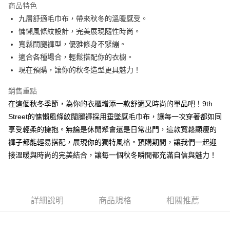
商品特色
九層舒適毛巾布，帶來秋冬的溫暖感受。
運送方式
慵懶風條紋設計，完美展現隨性時尚。
全家取貨付款
寬鬆闊腿褲型，優雅修身不緊繃。
每筆NT$130，滿NT$599(含以上)免運費
適合各種場合，輕鬆搭配你的衣櫥。
現在預購，讓你的秋冬造型更具魅力！
付款後全家取貨.
每筆NT$130，滿NT$599(含以上)免運費
銷售重點
在這個秋冬季節，為你的衣櫃增添一款舒適又時尚的單品吧！9th
7-11取貨付款
Street的慵懶風條紋闊腿褲採用垂墜感毛巾布，讓每一次穿著都如同
每筆NT$130，滿NT$599(含以上)免運費
享受輕柔的擁抱。無論是休閒聚會還是日常出門，這款寬鬆顯瘦的
付款後7-11取貨.
褲子都能輕易搭配，展現你的獨特風格。預購期間，讓我們一起迎
每筆NT$130，滿NT$599(含以上)免運費
接溫暖與時尚的完美結合，讓每一個秋冬瞬間都充滿自信與魅力！
宅配
每筆NT$130，滿NT$599(含以上)免運費
詳細說明
商品規格
相關推薦