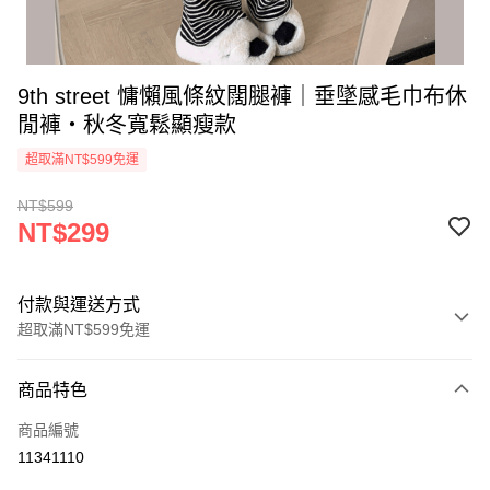
9th street 慵懶風條紋闊腿褲｜垂墜感毛巾布休
閒褲・秋冬寬鬆顯瘦款
超取滿NT$599免運
NT$599
NT$299
付款與運送方式
超取滿NT$599免運
付款方式
商品特色
信用卡一次付款
商品編號
超商取貨付款
11341110
ATM付款