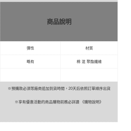
商品說明
彈性
材質
略有
棉
混
聚酯纖維
※預購款必須等廠商追加到貨時間，
20
天后依照訂單順序出貨
※享有優惠活動的商品購物前務必詳讀
《購物說明》