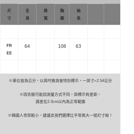
尺
全
肩
胸
袖
寸
長
寬
圍
長
FR
64
108
63
EE
※單位皆為公分，以英吋推測會特別標示，一英寸
=2.54
公分
※因衣服可能因測量方式不同，與標示有差距，
誤差在
2-3cm
以內為正常範圍
※韓國人骨架較小，建議女孩們選擇比平常再大一號尺寸呦！