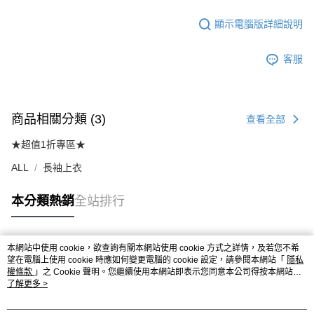
顯示電腦版詳細說明
客服
商品相關分類 (3)
查看全部
★超值1折專區★
ALL
長袖上衣
本分類熱銷
全站排行
本網站中使用 cookie，欲查詢有關本網站使用 cookie 方式之詳情，及若您不希
熱門標籤
望在電腦上使用 cookie 時應如何變更電腦的 cookie 設定，請參閱本網站「
隱私
權條款
」之 Cookie 聲明。您繼續使用本網站即表示您同意本公司得按本網站使
用條款之 Cookie 聲明使用 cookie。
了解更多 >