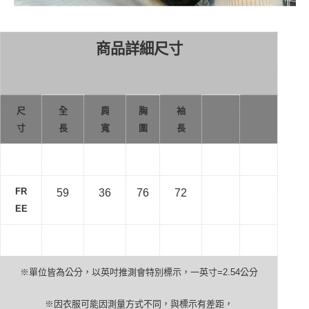
商品詳細尺寸
尺
全
肩
胸
袖
寸
長
寬
圍
長
FR
59
36
76
72
EE
※單位皆為公分，以英吋推測會特別標示，一英寸
=2.54
公分
※因衣服可能因測量方式不同，與標示有差距，