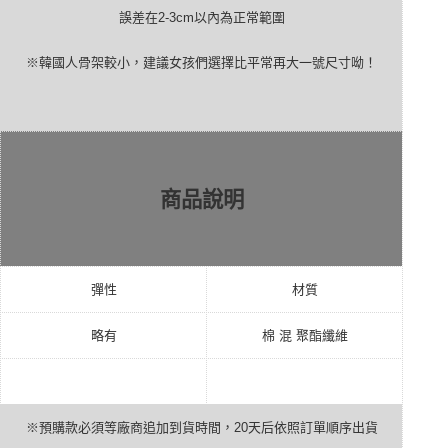
誤差在
2-3cm
以內為正常範圍
※韓國人骨架較小，建議女孩們選擇比平常再大一號尺寸呦！
商品說明
彈性
材質
略有
棉
混
聚酯纖維
※預購款必須等廠商追加到貨時間，
20
天后依照訂單順序出貨