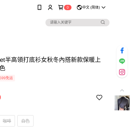
0
中文 (简体)
street半高領打底衫女秋冬內搭新款保暖上
三色
599免运
9
咖啡
白色