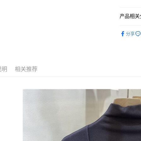
每笔NT$1
付款後全家
产品相关分
每笔NT$1
❤最新商品
7-11取貨
分享
★快閃搶購
每笔NT$1
ALL
長
付款後7-1
韓系上衣 /
每笔NT$1
说明
相关推荐
宅配
每笔NT$1