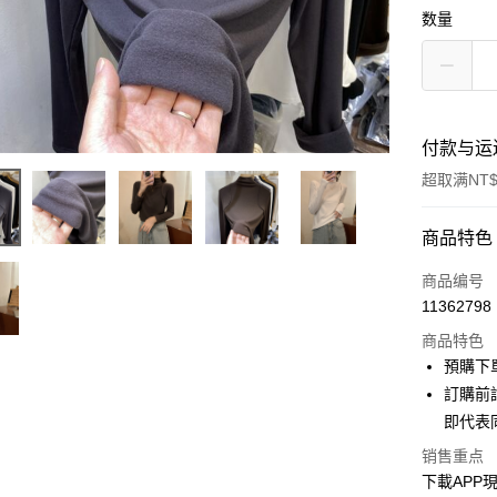
数量
付款与运
超取满NT$
付款方式
商品特色
信用卡一
商品编号
11362798
超商取货
商品特色
ATM付款
預購下
訂購前
即代表
运送方式
销售重点
全家取貨
下載APP