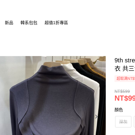
新品
韓系包包
超值1折專區
9th 
衣 共
超取满NT$
NT$599
NT$9
顏色
深灰