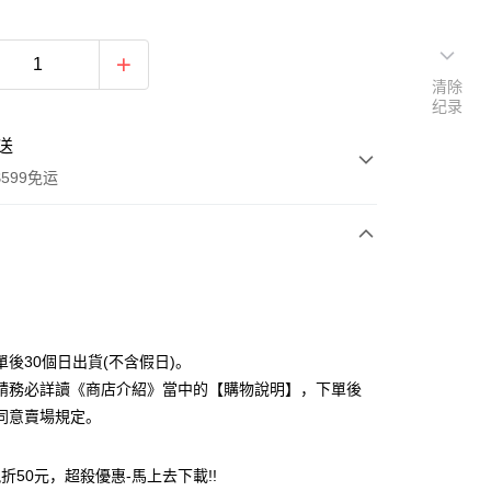
清除
纪录
送
599免运
次付款
付款
單後30個日出貨(不含假日)。
請務必詳讀《商店介紹》當中的【購物說明】，下單後
同意賣場規定。
付款
現折50元，超殺優惠-馬上去下載!!