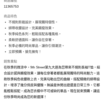
商品編號
超商取貨付款
11365753
ATM付款
商品特色
不規則剪裁設計，展現獨特個性。
運送方式
綁帶收腰設計，完美顯瘦效果。
全家取貨付款
秋季純色系列，輕鬆搭配各種風格。
每筆NT$130，滿NT$599(含以上)免運費
柔軟舒適面料，讓你自在穿著。
秋季必備的時尚單品，讓你引領潮流。
付款後全家取貨.
立即預購，搶先擁有！
每筆NT$130，滿NT$599(含以上)免運費
銷售重點
7-11取貨付款
在秋季的微涼中，9th Street第九大道為您帶來不規則長袖T恤，結
每筆NT$130，滿NT$599(含以上)免運費
合設計感與顯瘦效果，讓每位穿著者都能展現獨特的時尚魅力。這
付款後7-11取貨.
款秋季純色收腰款上衣，完美勾勒出您的曲線，搭配精緻的綁帶設
每筆NT$130，滿NT$599(含以上)免運費
計，增添了幾分俏皮與優雅。無論是休閒出遊還是日常工作，它都
能輕鬆搭配，成為您衣櫥中不可或缺的單品。現在就來預購，讓這
宅配
份秋季時尚成為您的新選擇！
每筆NT$130，滿NT$599(含以上)免運費