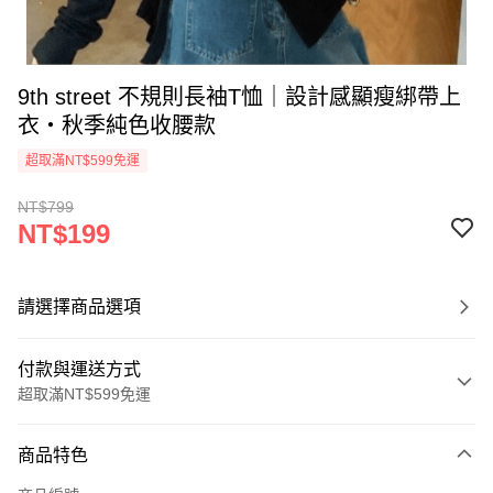
9th street 不規則長袖T恤｜設計感顯瘦綁帶上
衣・秋季純色收腰款
超取滿NT$599免運
NT$799
NT$199
請選擇商品選項
付款與運送方式
超取滿NT$599免運
付款方式
商品特色
信用卡一次付款